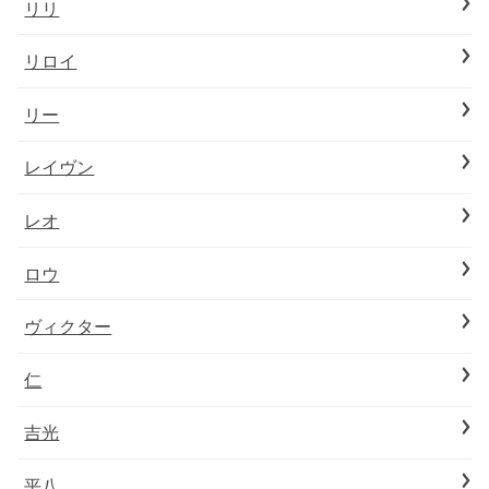
リリ
リロイ
リー
レイヴン
レオ
ロウ
ヴィクター
仁
吉光
平八