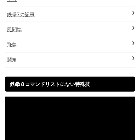
鉄拳7の記事
風間準
飛鳥
麗奈
鉄拳８コマンドリストにない特殊技
動
画
プ
レ