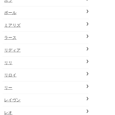
ボブ
ポール
ミアリズ
ラース
リディア
リリ
リロイ
リー
レイヴン
レオ