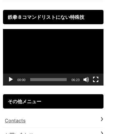
鉄拳８コマンドリストにない特殊技
動
画
プ
レ
ー
00:00
06:23
ヤ
ー
その他メニュー
Contacts