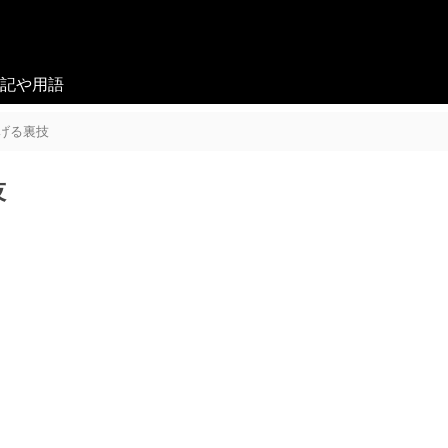
記や用語
上げる裏技
技