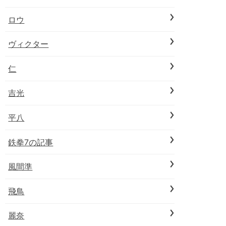
ロウ
ヴィクター
仁
吉光
平八
鉄拳7の記事
風間準
飛鳥
麗奈