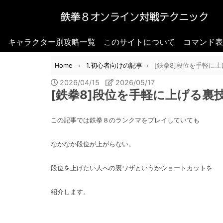
キャラクター別攻略一覧
このサイトについて
コマンド表
Home
1.初心者向けの記事
[鉄拳8]段位を手軽に
2026/04/15
2026/05/17
[鉄拳8]段位を手軽に上げる裏
この記事では鉄拳８のランクマをプレイしていても
なかなか段位が上がらない。
段位を上げたい人への裏ワザというかショートカットを
紹介します。