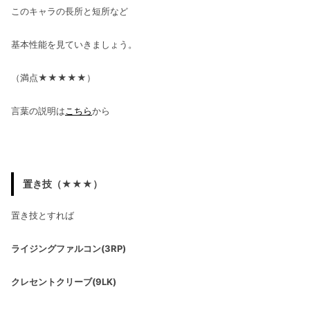
このキャラの長所と短所など
基本性能を見ていきましょう。
（満点★★★★★）
言葉の説明は
こちら
から
置き技（★★★）
置き技とすれば
ライジングファルコン(3RP)
クレセントクリーブ(9LK)