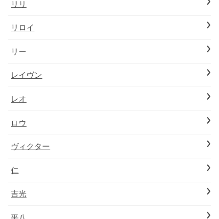
リリ
リロイ
リー
レイヴン
レオ
ロウ
ヴィクター
仁
吉光
平八