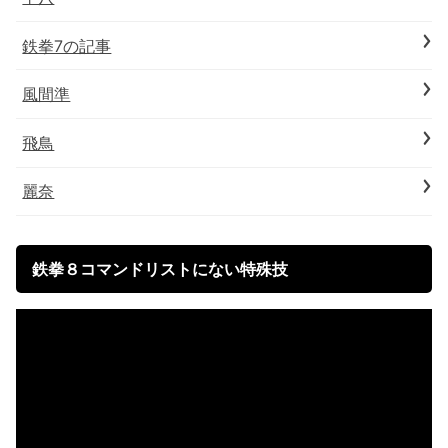
鉄拳7の記事
風間準
飛鳥
麗奈
鉄拳８コマンドリストにない特殊技
動
画
プ
レ