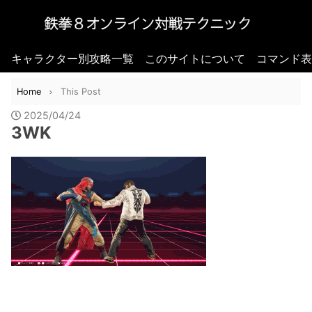
キャラクター別攻略一覧
このサイトについて
コマンド表
Home
This Post
2025/04/24
3WK