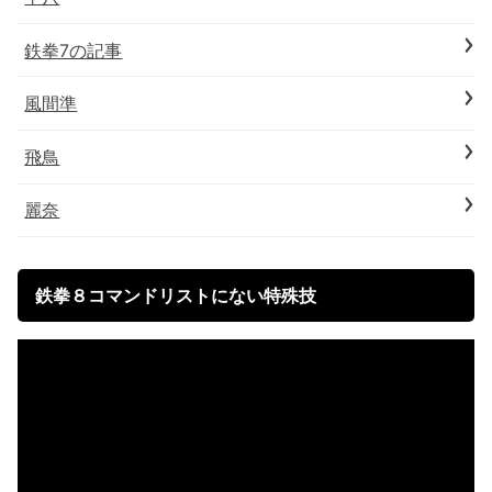
鉄拳7の記事
風間準
飛鳥
麗奈
鉄拳８コマンドリストにない特殊技
動
画
プ
レ