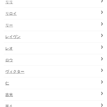
リリ
リロイ
リー
レイヴン
レオ
ロウ
ヴィクター
仁
吉光
平八