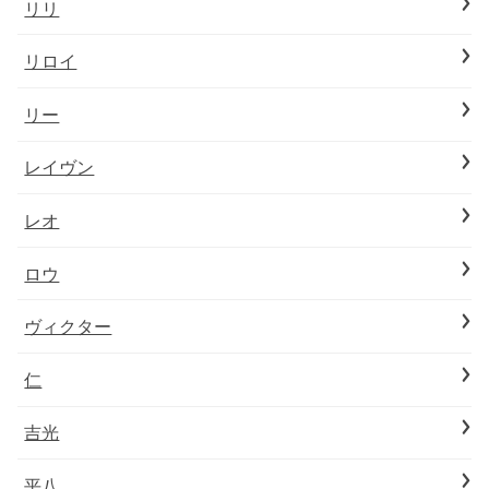
リリ
リロイ
リー
レイヴン
レオ
ロウ
ヴィクター
仁
吉光
平八