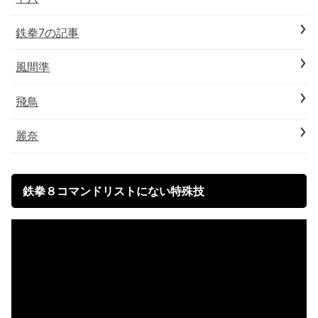
鉄拳7の記事
風間準
飛鳥
麗奈
鉄拳８コマンドリストにない特殊技
動
画
プ
レ