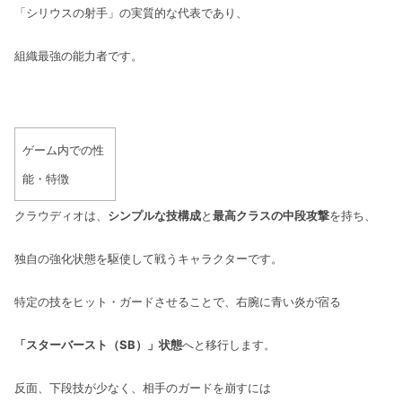
「シリウスの射手」の実質的な代表であり、
組織最強の能力者です。
ゲーム内での性
能・特徴
クラウディオは、
シンプルな技構成
と
最高クラスの中段攻撃
を持ち、
独自の強化状態を駆使して戦うキャラクターです。
特定の技をヒット・ガードさせることで、右腕に青い炎が宿る
「スターバースト（SB）」状態
へと移行します。
反面、下段技が少なく、相手のガードを崩すには