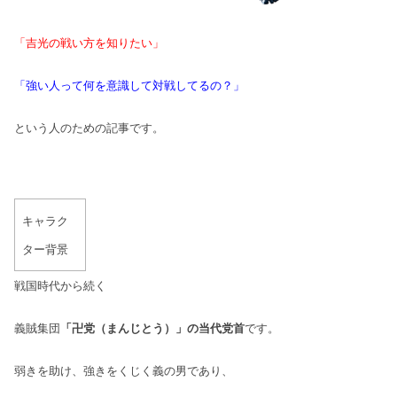
「吉光の戦い方を知りたい」
「強い人って何を意識して対戦してるの？」
という人のための記事です。
キャラク
ター背景
戦国時代から続く
義賊集団
「卍党（まんじとう）」の当代党首
です
。
弱きを助け、強きをくじく義の男であり、