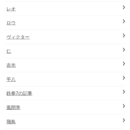
レオ
ロウ
ヴィクター
仁
吉光
平八
鉄拳7の記事
風間準
飛鳥