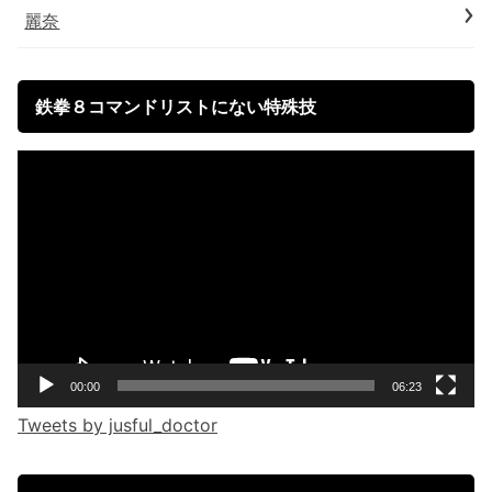
麗奈
鉄拳８コマンドリストにない特殊技
Video
Player
00:00
06:23
Tweets by jusful_doctor