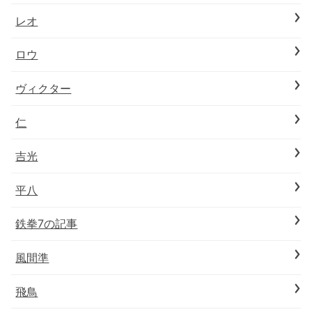
レオ
ロウ
ヴィクター
仁
吉光
平八
鉄拳7の記事
風間準
飛鳥