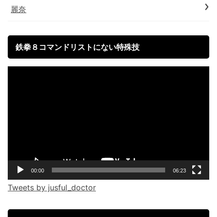
麗奈
鉄拳８コマンドリストにない特殊技
Video
Player
00:00
06:23
Tweets by jusful_doctor