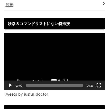
麗奈
鉄拳８コマンドリストにない特殊技
Video
Player
00:00
06:23
Tweets by jusful_doctor