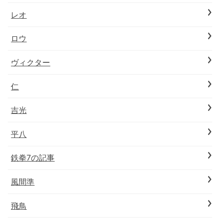
レオ
ロウ
ヴィクター
仁
吉光
平八
鉄拳7の記事
風間準
飛鳥