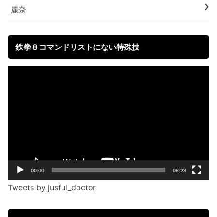
麗奈
鉄拳８コマンドリストにない特殊技
Video
Player
00:00
06:23
Tweets by jusful_doctor