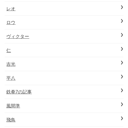
レオ
ロウ
ヴィクター
仁
吉光
平八
鉄拳7の記事
風間準
飛鳥