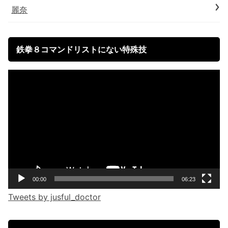
麗奈
鉄拳８コマンドリストにない特殊技
Video
Player
00:00
06:23
Tweets by jusful_doctor