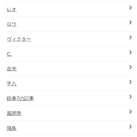
レオ
ロウ
ヴィクター
仁
吉光
平八
鉄拳7の記事
風間準
飛鳥