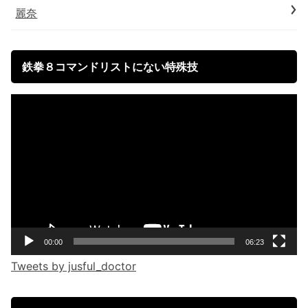
麗奈
鉄拳８コマンドリストにない特殊技
Video
Player
00:00
06:23
Tweets by jusful_doctor