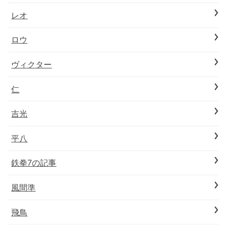
レオ
ロウ
ヴィクター
仁
吉光
平八
鉄拳7の記事
風間準
飛鳥