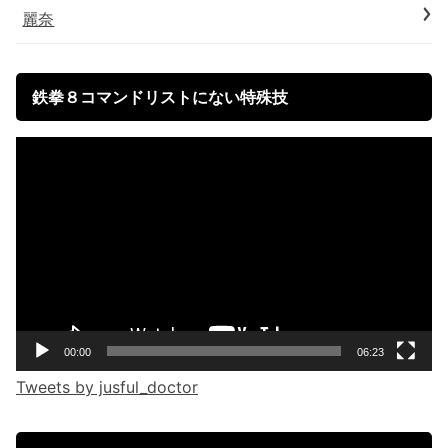
麗奈
鉄拳８コマンドリストにない特殊技
Video
Player
00:00
06:23
Tweets by jusful_doctor