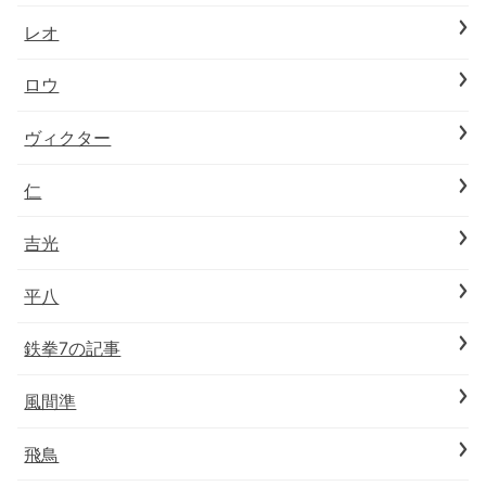
レオ
ロウ
ヴィクター
仁
吉光
平八
鉄拳7の記事
風間準
飛鳥