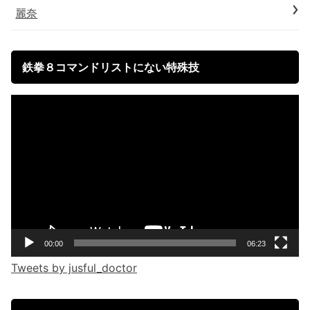
麗奈
鉄拳８コマンドリストにない特殊技
Video
Player
00:00
06:23
Tweets by jusful_doctor