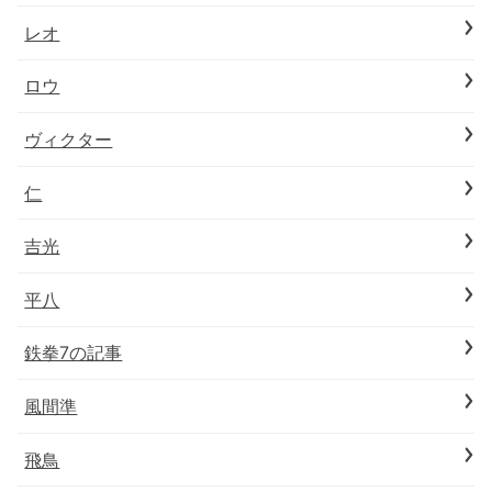
レオ
ロウ
ヴィクター
仁
吉光
平八
鉄拳7の記事
風間準
飛鳥