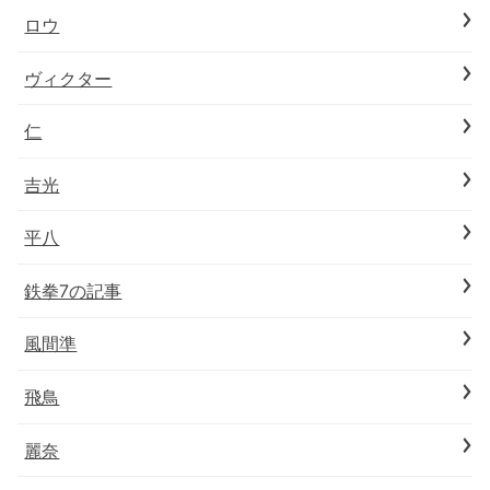
ロウ
ヴィクター
仁
吉光
平八
鉄拳7の記事
風間準
飛鳥
麗奈